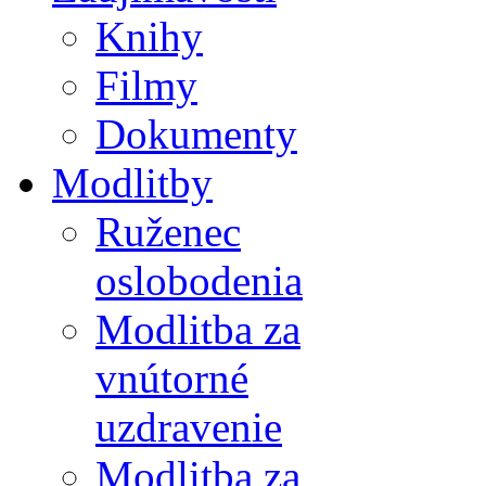
Knihy
Filmy
Dokumenty
Modlitby
Ruženec
oslobodenia
Modlitba za
vnútorné
uzdravenie
Modlitba za