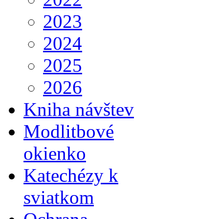
2023
2024
2025
2026
Kniha návštev
Modlitbové
okienko
Katechézy k
sviatkom