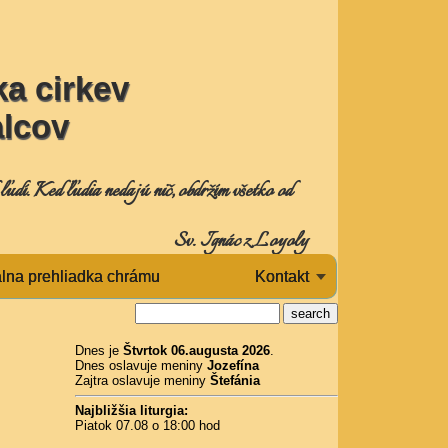
a cirkev
alcov
udí. Keď ľudia nedajú nič, obdržím všetko od
Sv. Ignác z Loyoly
álna prehliadka chrámu
Kontakt
Dnes je
Štvrtok 06.augusta 2026
.
Dnes oslavuje meniny
Jozefína
Zajtra oslavuje meniny
Štefánia
Najbližšia liturgia:
Piatok 07.08 o 18:00 hod