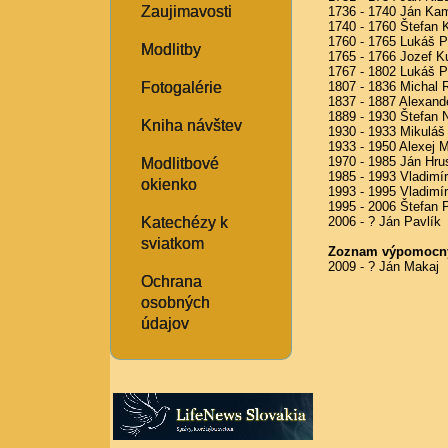
Zaujimavosti
1736 - 1740 Ján Ka
1740 - 1760 Štefan
1760 - 1765 Lukáš P
Modlitby
1765 - 1766 Jozef K
1767 - 1802 Lukáš P
Fotogalérie
1807 - 1836 Michal
1837 - 1887 Alexand
1889 - 1930 Štefan
Kniha návštev
1930 - 1933 Mikuláš
1933 - 1950 Alexej M
1970 - 1985 Ján Hrus
Modlitbové
1985 - 1993 Vladimír
okienko
1993 - 1995 Vladimí
1995 - 2006 Štefan 
Katechézy k
2006 - ? Ján Pavlík
sviatkom
Zoznam výpomocný
2009 - ? Ján Makaj
Ochrana
osobných
údajov