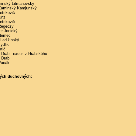
minský Litmanovský
 Kaminský Kamjunský
etrikovič
unz
etrikovič
 Regeczy
er Janický
 Nemec
 Ladižinský
ydlik
tič
 Drab - excur. z Hrabského
r Drab
Pacák
ch duchovných: