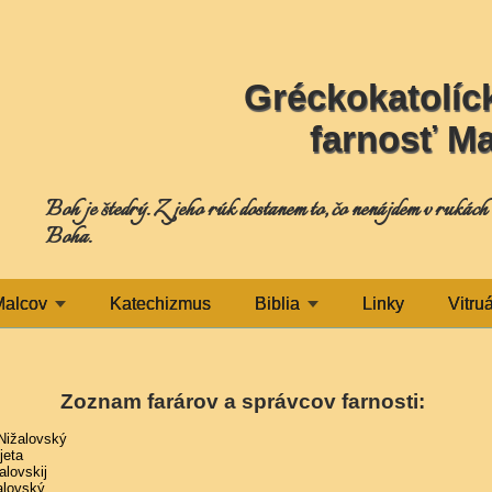
Gréckokatolíck
farnosť M
Boh je štedrý. Z jeho rúk dostanem to, čo nenájdem v rukách ľ
Boha.
Malcov
Katechizmus
Biblia
Linky
Vitru
Zoznam farárov a správcov farnosti:
 Nižalovský
jeta
alovskij
alovský