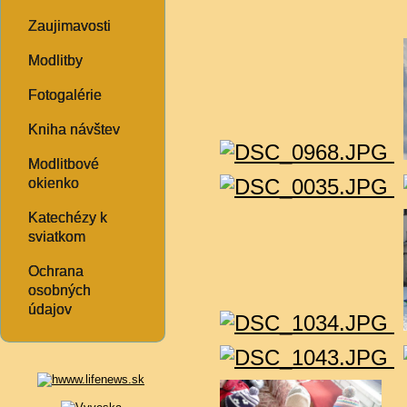
Zaujimavosti
Modlitby
Fotogalérie
Kniha návštev
Modlitbové
okienko
Katechézy k
sviatkom
Ochrana
osobných
údajov