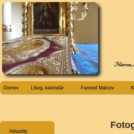
Mierou, ak
Domov
Liturg. kalendár
Farnosť Malcov
K
Fotog
Aktuality