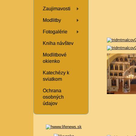
Zaujimavosti
Modlitby
Fotogalérie
Kniha návštev
Modlitbové
okienko
Katechézy k
sviatkom
Ochrana
osobných
údajov