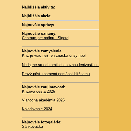
Najbližšia aktivita:
Najbližšia akcia:
Najnovšie správy:
Najnovšie oznamy:
Centrum pre rodinu - Sigord
Najnovšie zamyslenia:
Kríž je viac než len značka či symbol
Nedajme sa ochromiť duchovnou lenivosťou
Pravý pôst znamená pomáhať blížnemu
Najnovšie zaujimavosti:
Krížová cesta 2026
Vianočná akadémia 2025
Koledovanie 2024
Najnovšie fotogalérie:
Sánkovačka