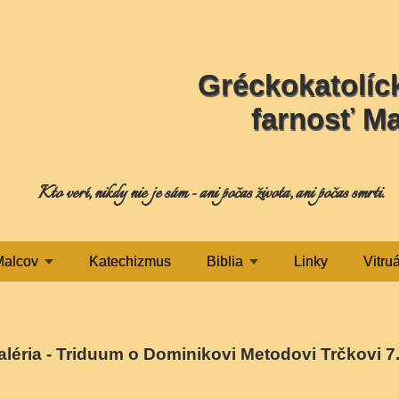
Gréckokatolíck
farnosť M
Kto verí, nikdy nie je sám - ani počas života, ani počas smrti.
Malcov
Katechizmus
Biblia
Linky
Vitru
léria - Triduum o Dominikovi Metodovi Trčkovi 7.