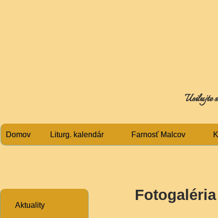
Usilujte s
Domov
Liturg. kalendár
Farnosť Malcov
K
Fotogaléria
Aktuality