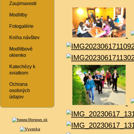
Zaujimavosti
Modlitby
Fotogalérie
Kniha návštev
Modlitbové
okienko
Katechézy k
sviatkom
Ochrana
osobných
údajov